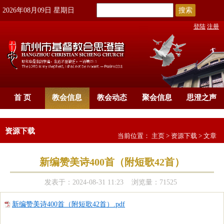
搜索
2026年08月09日 星期日
登陆
注册
首 页
教会信息
教会动态
聚会信息
思澄之声
资源下载
当前位置：
主页
>
资源下载
> 文章
新编赞美诗400首（附短歌42首）
发表于：2024-08-31 11:23 浏览量：71525
新编赞美诗400首（附短歌42首）.pdf