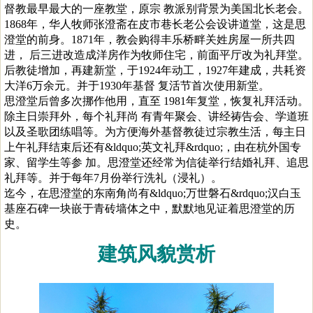
督教最早最大的一座教堂，原宗 教派别背景为美国北长老会。
1868年，华人牧师张澄斋在皮市巷长老公会设讲道堂，这是思
澄堂的前身。1871年，教会购得丰乐桥畔关姓房屋一所共四
进， 后三进改造成洋房作为牧师住宅，前面平厅改为礼拜堂。
后教徒增加，再建新堂，于1924年动工，1927年建成，共耗资
大洋6万余元。并于1930年基督 复活节首次使用新堂。
思澄堂后曾多次挪作他用，直至 1981年复堂，恢复礼拜活动。
除主日崇拜外，每个礼拜尚 有青年聚会、讲经祷告会、学道班
以及圣歌团练唱等。为方便海外基督教徒过宗教生活，每主日
上午礼拜结束后还有&ldquo;英文礼拜&rdquo;，由在杭外国专
家、留学生等参 加。思澄堂还经常为信徒举行结婚礼拜、追思
礼拜等。并于每年7月份举行洗礼（浸礼）。
迄今，在思澄堂的东南角尚有&ldquo;万世磐石&rdquo;汉白玉
基座石碑一块嵌于青砖墙体之中，默默地见证着思澄堂的历
史。
建筑风貌赏析