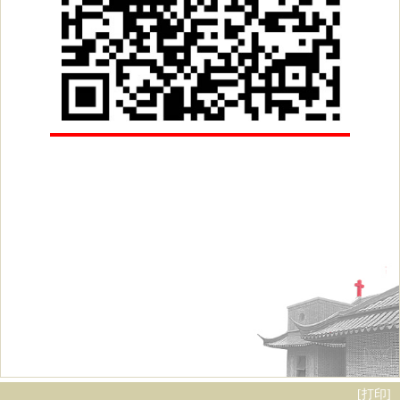
[
打印
]