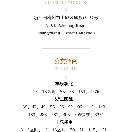
CHURCH'S ADDRESS
▽
浙江省杭州市上城区解放路132号
NO.132,Jiefang Road,
Shangcheng District,Hangzhou
————————
公交指南
BUS GUIDE
▽
丰乐桥北
：
13、13区间、55、56、151、7276
浙二医院
：
39、42、49、55、56、92、96、115、140、
183、283、287、305、305快线、8251
丰乐桥南
：
3、3区间、13、13区间、39、71、115、151、