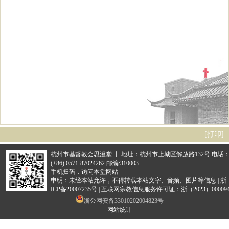
[
打印
]
杭州市基督教会思澄堂 丨 地址：杭州市上城区解放路132号 电话
(+86) 0571-87024262 邮编:310003
手机扫码，访问本堂网站
申明：未经本站允许，不得转载本站文字、音频、图片等信息 |
浙
ICP备20007235号
|
互联网宗教信息服务许可证：浙（2023）000094
浙公网安备33010202004823号
网站统计