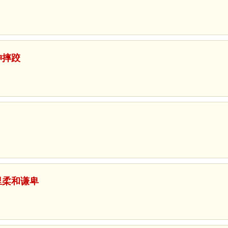
神摔跤
心里柔和谦卑